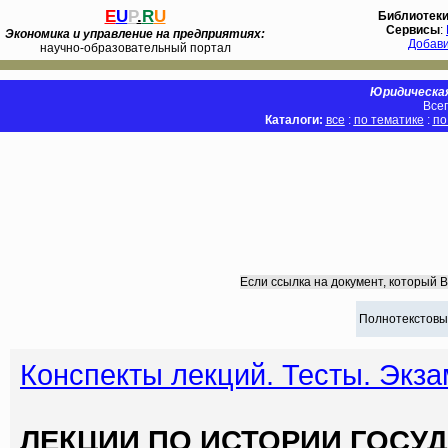
E
U
P
.
R
U
Библиотек
Сервисы
:
Экономика и управление на предприятиях:
Добав
научно-образовательный портал
Юридическая
Всег
Каталоги:
все
:
по тематике
:
по
Если ссылка на документ, который 
Полнотекстовы
Конспекты лекций. Тесты. Экз
ЛЕКЦИИ ПО ИСТОРИИ ГОСУД