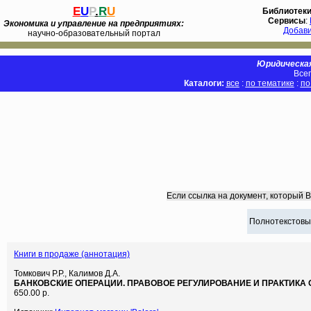
E
U
P
.
R
U
Библиотек
Сервисы
:
Экономика и управление на предприятиях:
Добав
научно-образовательный портал
Юридическая
Всег
Каталоги:
все
:
по тематике
:
по
Если ссылка на документ, который 
Полнотекстовы
Книги в продаже (аннотация)
Томкович Р.Р., Калимов Д.А.
БАНКОВСКИЕ ОПЕРАЦИИ. ПРАВОВОЕ РЕГУЛИРОВАНИЕ И ПРАКТИКА
650.00 р.