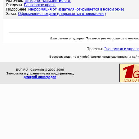
Источник:
Интернет-магазин 'Bolero'
Разделы:
Банковское право
Подробнее:
Информация от издателя (открывается в новом окне)
Заказ:
Оформление покупки (открывается в новом окне)
Банковские операции. Правовое регулирование и практика
Проекты:
Экономика и управ
Воспроизведение в любой форме представленных на сайте
EUP.RU - Copyright © 2002-2006
Экономика и управление на предприятиях,
Дмитрий Виноградов