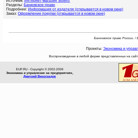
Источник:
Интернет-магазин 'Bolero'
Разделы:
Банковское право
Подробнее:
Информация от издателя (открывается в новом окне)
Заказ:
Оформление покупки (открывается в новом окне)
Банковское право России. / 
Проекты:
Экономика и управ
Воспроизведение в любой форме представленных на сайте
EUP.RU - Copyright © 2002-2006
Экономика и управление на предприятиях,
Дмитрий Виноградов