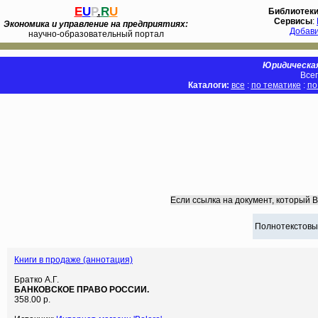
E
U
P
.
R
U
Библиотек
Сервисы
:
Экономика и управление на предприятиях:
Добав
научно-образовательный портал
Юридическая
Всег
Каталоги:
все
:
по тематике
:
по
Если ссылка на документ, который 
Полнотекстовы
Книги в продаже (аннотация)
Братко А.Г.
БАНКОВСКОЕ ПРАВО РОССИИ.
358.00 р.