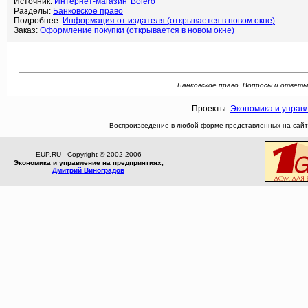
Источник:
Интернет-магазин 'Bolero'
Разделы:
Банковское право
Подробнее:
Информация от издателя (открывается в новом окне)
Заказ:
Оформление покупки (открывается в новом окне)
Банковское право. Вопросы и ответы. 
Проекты:
Экономика и управ
Воспроизведение в любой форме представленных на сайте
EUP.RU - Copyright © 2002-2006
Экономика и управление на предприятиях,
Дмитрий Виноградов