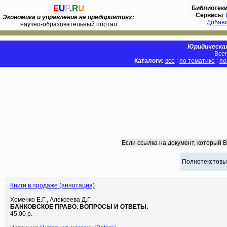
E
U
P
.
R
U
Библиотек
Сервисы
:
Экономика и управление на предприятиях:
Добав
научно-образовательный портал
Юридическая
Всег
Каталоги:
все
:
по тематике
:
по
Если ссылка на документ, который 
Полнотекстовы
Книги в продаже (аннотация)
Хоменко Е.Г., Алексеева Д.Г.
БАНКОВСКОЕ ПРАВО. ВОПРОСЫ И ОТВЕТЫ.
45.00 р.