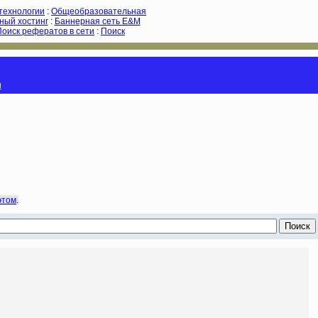
-технологии
:
Общеобразовательная
ный хостинг
:
Баннерная сеть E&M
Поиск рефератов в сети
:
Поиск
и
этом
.