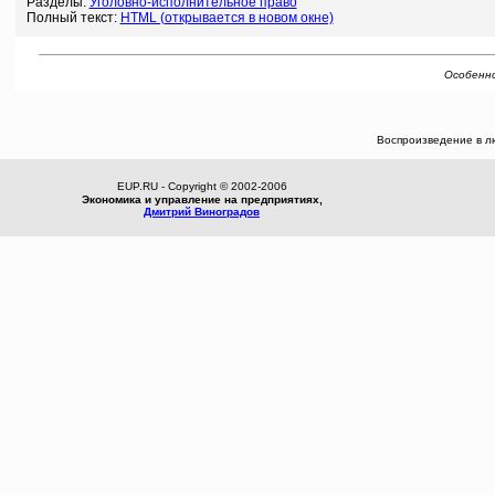
Разделы:
Уголовно-исполнительное право
Полный текст:
HTML (открывается в новом окне)
Особенно
Воспроизведение в л
EUP.RU - Copyright © 2002-2006
Экономика и управление на предприятиях,
Дмитрий Виноградов