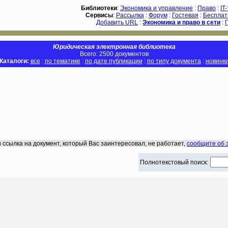
Библиотеки
:
Экономика и управление
:
Право
:
IT
Сервисы
:
Рассылка
:
Форум
:
Гостевая
:
Бесплат
Добавить URL
:
Экономика и право в сети
:
Юридическая электронная библиотека
Всего: 2500 документов
Каталоги:
все
:
по тематике
:
по дате публикации
:
по типу документа
:
новинк
 ссылка на документ, который Вас заинтересовал, не работает,
сообщите об 
Полнотекстовый поиск: