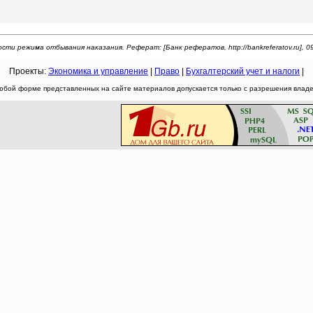
сти режима отбывания наказания. Реферат: [Банк рефератов, http://bankreferatov.ru], 09
Проекты:
Экономика и управление
|
Право
|
Бухгалтерский учет и налоги
|
юбой форме представленных на сайте материалов допускается только с разрешения владел