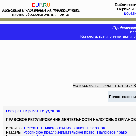
E
U
P
.
R
U
Библиотек
Сервисы
:
Экономика и управление на предприятиях:
Добав
научно-образовательный портал
Юридическая
Всег
Каталоги:
все
:
по тематике
:
по
Если ссылка на документ, который 
Полнотекстовы
Рефераты и работы студентов
ПРАВОВОЕ РЕГУЛИРОВАНИЕ ДЕЯТЕЛЬНОСТИ НАЛОГОВЫХ ОРГАНОВ (
Источник:
Referat.Ru - Московская Коллекция Рефератов
Разделы:
Российское предпринимательское право
,
Налоговое право