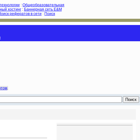
-технологии
:
Общеобразовательная
ный хостинг
:
Баннерная сеть E&M
Поиск рефератов в сети
:
Поиск
и
этом
.