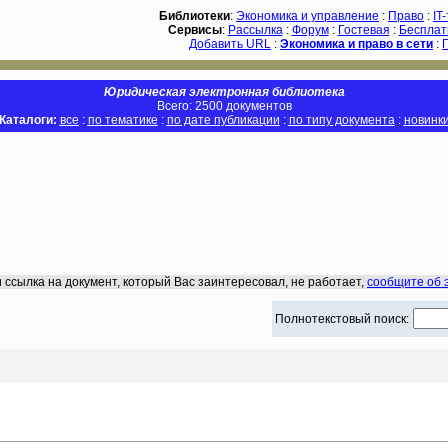
Библиотеки
:
Экономика и управление
:
Право
:
IT
Сервисы
:
Рассылка
:
Форум
:
Гостевая
:
Бесплат
Добавить URL
:
Экономика и право в сети
:
Юридическая электронная библиотека
Всего: 2500 документов
Каталоги:
все
:
по тематике
:
по дате публикации
:
по типу документа
:
новинк
 ссылка на документ, который Вас заинтересовал, не работает,
сообщите об 
Полнотекстовый поиск: