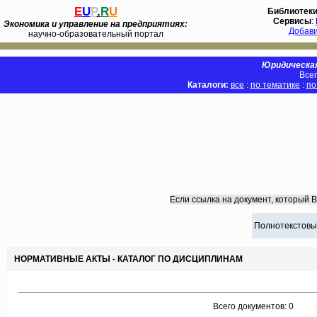
E
U
P
.
R
U
Библиотек
Сервисы
:
Экономика и управление на предприятиях:
Добав
научно-образовательный портал
Юридическая
Всег
Каталоги:
все
:
по тематике
:
по
Если ссылка на документ, который 
Полнотекстовы
НОРМАТИВНЫЕ АКТЫ - КАТАЛОГ ПО ДИСЦИПЛИНАМ
Всего документов: 0