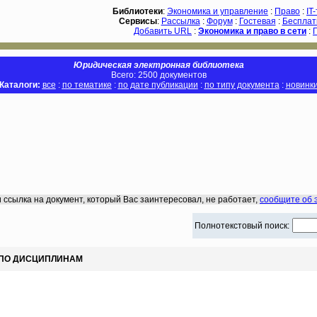
Библиотеки
:
Экономика и управление
:
Право
:
IT
Сервисы
:
Рассылка
:
Форум
:
Гостевая
:
Бесплат
Добавить URL
:
Экономика и право в сети
:
Юридическая электронная библиотека
Всего: 2500 документов
Каталоги:
все
:
по тематике
:
по дате публикации
:
по типу документа
:
новинк
 ссылка на документ, который Вас заинтересовал, не работает,
сообщите об 
Полнотекстовый поиск:
 ПО ДИСЦИПЛИНАМ