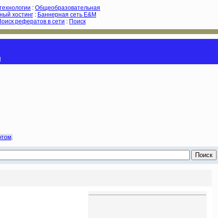
-технологии
:
Общеобразовательная
ный хостинг
:
Баннерная сеть E&M
Поиск рефератов в сети
:
Поиск
и
этом
.