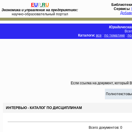
E
U
P
.
R
U
Библиотек
Сервисы
:
Экономика и управление на предприятиях:
Добав
научно-образовательный портал
Юридическая
Всег
Каталоги:
все
:
по тематике
:
по
Если ссылка на документ, который 
Полнотекстовы
ИНТЕРВЬЮ - КАТАЛОГ ПО ДИСЦИПЛИНАМ
Всего документов: 0