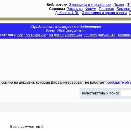
Библиотеки
:
Экономика и управление
:
Право
:
IT
Сервисы
:
Рассылка
:
Форум
:
Гостевая
:
Бесплат
Добавить URL
:
Экономика и право в сети
:
Юридическая электронная библиотека
Всего: 2500 документов
Каталоги:
все
:
по тематике
:
по дате публикации
:
по типу документа
:
новинк
 ссылка на документ, который Вас заинтересовал, не работает,
сообщите об 
Полнотекстовый поиск:
Всего документов: 0