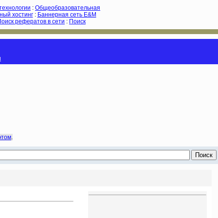
-технологии
:
Общеобразовательная
ный хостинг
:
Баннерная сеть E&M
Поиск рефератов в сети
:
Поиск
и
этом
.