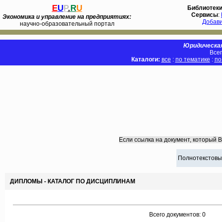
E
U
P
.
R
U
Библиотек
Сервисы
:
Экономика и управление на предприятиях:
Добав
научно-образовательный портал
Юридическая
Всег
Каталоги:
все
:
по тематике
:
по
Если ссылка на документ, который 
Полнотекстовы
ДИПЛОМЫ - КАТАЛОГ ПО ДИСЦИПЛИНАМ
Всего документов: 0