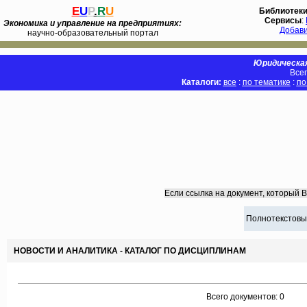
E
U
P
.
R
U
Библиотек
Сервисы
:
Экономика и управление на предприятиях:
Добав
научно-образовательный портал
Юридическая
Всег
Каталоги:
все
:
по тематике
:
по
Если ссылка на документ, который 
Полнотекстовы
НОВОСТИ И АНАЛИТИКА - КАТАЛОГ ПО ДИСЦИПЛИНАМ
Всего документов: 0