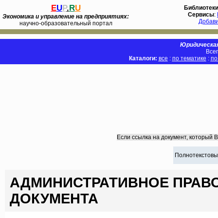
E
U
P
.
R
U
Библиотек
Сервисы
:
Экономика и управление на предприятиях:
Добав
научно-образовательный портал
Юридическая
Всег
Каталоги:
все
:
по тематике
:
по
Если ссылка на документ, который 
Полнотекстовы
АДМИНИСТРАТИВНОЕ ПРАВО 
ДОКУМЕНТА