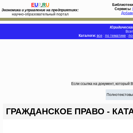
E
U
P
.
R
U
Библиотек
Сервисы
:
Экономика и управление на предприятиях:
Добав
научно-образовательный портал
Юридическая
Всег
Каталоги:
все
:
по тематике
:
по
Если ссылка на документ, который 
Полнотекстовы
ГРАЖДАНСКОЕ ПРАВО - КАТ