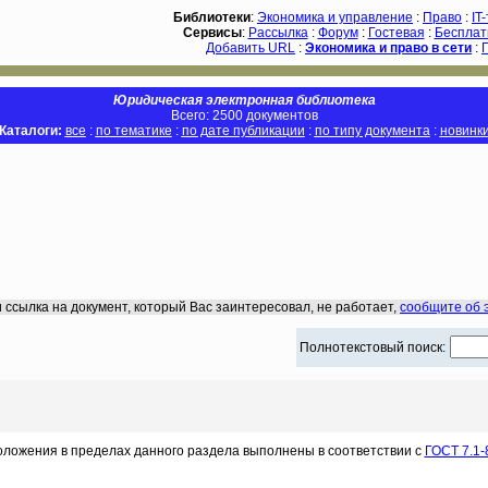
Библиотеки
:
Экономика и управление
:
Право
:
IT
Сервисы
:
Рассылка
:
Форум
:
Гостевая
:
Бесплат
Добавить URL
:
Экономика и право в сети
:
Юридическая электронная библиотека
Всего: 2500 документов
Каталоги:
все
:
по тематике
:
по дате публикации
:
по типу документа
:
новинк
 ссылка на документ, который Вас заинтересовал, не работает,
сообщите об 
Полнотекстовый поиск:
оложения в пределах данного раздела выполнены в соответствии с
ГОСТ 7.1-