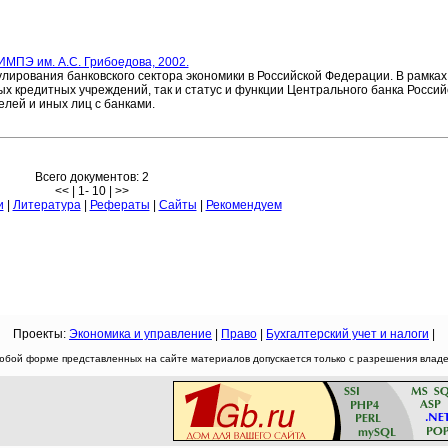
ИМПЭ им. А.С. Грибоедова, 2002.
лирования банковского сектора экономики в Российской Федерации. В рамках
х кредитных учреждений, так и статус и функции Центрального банка Росси
лей и иных лиц с банками.
Всего документов: 2
<< | 1- 10 | >>
и
|
Литература
|
Рефераты
|
Сайты
|
Рекомендуем
Проекты:
Экономика и управление
|
Право
|
Бухгалтерский учет и налоги
|
юбой форме представленных на сайте материалов допускается только с разрешения владел