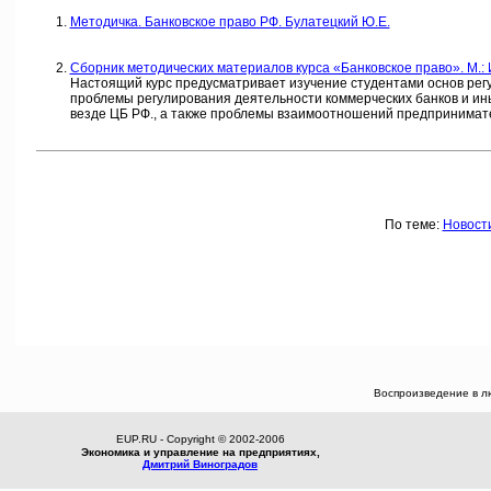
Методичка. Банковское право РФ. Булатецкий Ю.Е.
Сборник методических материалов курса «Банковское право». М.: 
Настоящий курс предусматривает изучение студентами основ регу
проблемы регулирования деятельности коммерческих банков и ины
везде ЦБ РФ., а также проблемы взаимоотношений предпринимате
По теме:
Новост
Воспроизведение в л
EUP.RU - Copyright © 2002-2006
Экономика и управление на предприятиях,
Дмитрий Виноградов