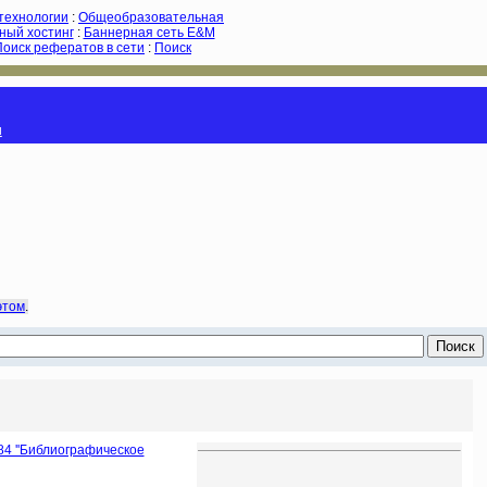
-технологии
:
Общеобразовательная
ный хостинг
:
Баннерная сеть E&M
Поиск рефератов в сети
:
Поиск
и
этом
.
84 ''Библиографическое