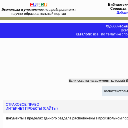
E
U
P
.
R
U
Библиотек
Сервисы
:
Экономика и управление на предприятиях:
Добав
научно-образовательный портал
Юридическая
Всег
Каталоги:
все
:
по тематике
:
по
Если ссылка на документ, который 
Полнотекстовы
СТРАХОВОЕ ПРАВО
ИНТЕРНЕТ ПРОЕКТЫ (САЙТЫ)
Документы в пределах данного раздела расположены в произвольном пор