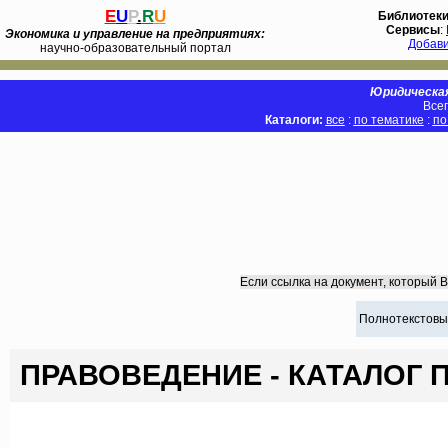
E
U
P
.
R
U
Библиотек
Сервисы
:
Экономика и управление на предприятиях:
Добав
научно-образовательный портал
Юридическая
Всег
Каталоги:
все
:
по тематике
:
по
Если ссылка на документ, который 
Полнотекстовы
ПРАВОВЕДЕНИЕ - КАТАЛОГ 