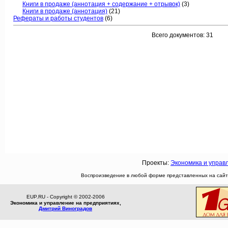
Книги в продаже (аннотация + содержание + отрывок)
(3)
Книги в продаже (аннотация)
(21)
Рефераты и работы студентов
(6)
Всего документов: 31
Проекты:
Экономика и управ
Воспроизведение в любой форме представленных на сайте
EUP.RU - Copyright © 2002-2006
Экономика и управление на предприятиях,
Дмитрий Виноградов