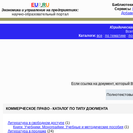
E
U
P
.
R
U
Библиотек
Сервисы
:
Экономика и управление на предприятиях:
Добав
научно-образовательный портал
Юридическая
Всег
Каталоги:
все
:
по тематике
:
по
Если ссылка на документ, который 
Полнотекстовы
КОММЕРЧЕСКОЕ ПРАВО - КАТАЛОГ ПО ТИПУ ДОКУМЕНТА
Литература в свободном доступе
(1)
Книги. Учебники. Монографии. Учебные и методические пособия
(1)
Литература в продаже
(24)