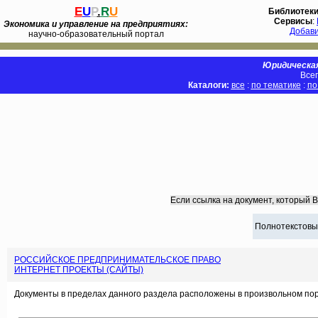
E
U
P
.
R
U
Библиотек
Сервисы
:
Экономика и управление на предприятиях:
Добав
научно-образовательный портал
Юридическая
Всег
Каталоги:
все
:
по тематике
:
по
Если ссылка на документ, который 
Полнотекстовы
РОССИЙСКОЕ ПРЕДПРИНИМАТЕЛЬСКОЕ ПРАВО
ИНТЕРНЕТ ПРОЕКТЫ (САЙТЫ)
Документы в пределах данного раздела расположены в произвольном пор