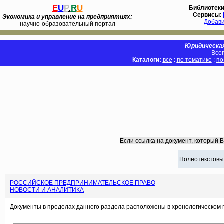
E
U
P
.
R
U
Библиотек
Сервисы
:
Экономика и управление на предприятиях:
Добав
научно-образовательный портал
Юридическая
Всег
Каталоги:
все
:
по тематике
:
по
Если ссылка на документ, который 
Полнотекстовы
РОССИЙСКОЕ ПРЕДПРИНИМАТЕЛЬСКОЕ ПРАВО
НОВОСТИ И АНАЛИТИКА
Документы в пределах данного раздела расположены в хронологическом 