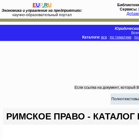
E
U
P
.
R
U
Библиотек
Сервисы
:
Экономика и управление на предприятиях:
Добав
научно-образовательный портал
Юридическая
Всег
Каталоги:
все
:
по тематике
:
по
Если ссылка на документ, который 
Полнотекстовы
РИМСКОЕ ПРАВО - КАТАЛОГ