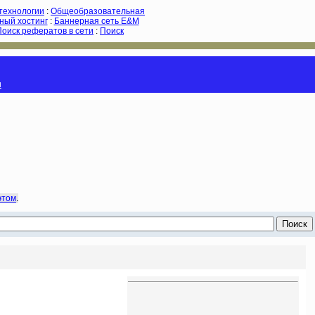
-технологии
:
Общеобразовательная
ный хостинг
:
Баннерная сеть E&M
Поиск рефератов в сети
:
Поиск
и
этом
.