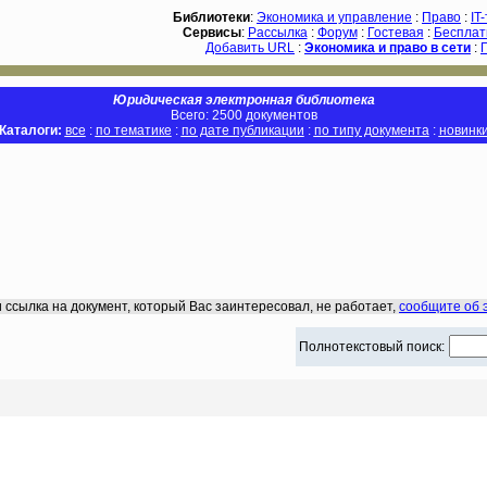
Библиотеки
:
Экономика и управление
:
Право
:
IT
Сервисы
:
Рассылка
:
Форум
:
Гостевая
:
Бесплат
Добавить URL
:
Экономика и право в сети
:
Юридическая электронная библиотека
Всего: 2500 документов
Каталоги:
все
:
по тематике
:
по дате публикации
:
по типу документа
:
новинк
 ссылка на документ, который Вас заинтересовал, не работает,
сообщите об 
Полнотекстовый поиск: