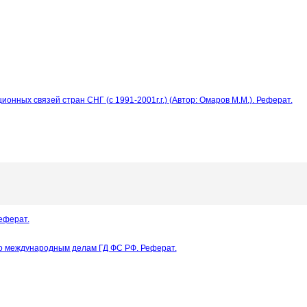
нных связей стран СНГ (с 1991-2001г.г.) (Автор: Омаров М.М.). Реферат.
еферат.
о международным делам ГД ФС РФ. Реферат.