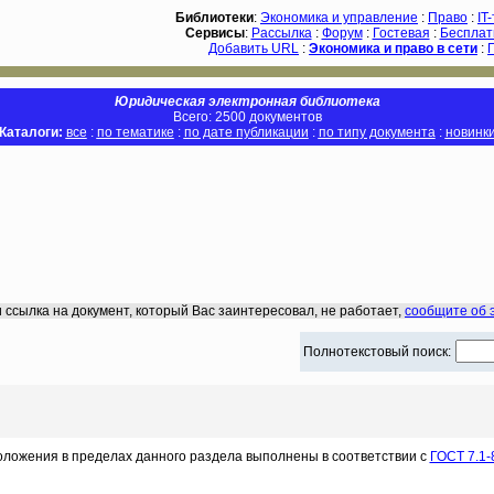
Библиотеки
:
Экономика и управление
:
Право
:
IT
Сервисы
:
Рассылка
:
Форум
:
Гостевая
:
Бесплат
Добавить URL
:
Экономика и право в сети
:
Юридическая электронная библиотека
Всего: 2500 документов
Каталоги:
все
:
по тематике
:
по дате публикации
:
по типу документа
:
новинк
 ссылка на документ, который Вас заинтересовал, не работает,
сообщите об 
Полнотекстовый поиск:
оложения в пределах данного раздела выполнены в соответствии с
ГОСТ 7.1-