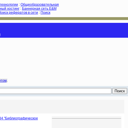
-технологии
:
Общеобразовательная
ный хостинг
:
Баннерная сеть E&M
Поиск рефератов в сети
:
Поиск
и
этом
.
84 ''Библиографическое