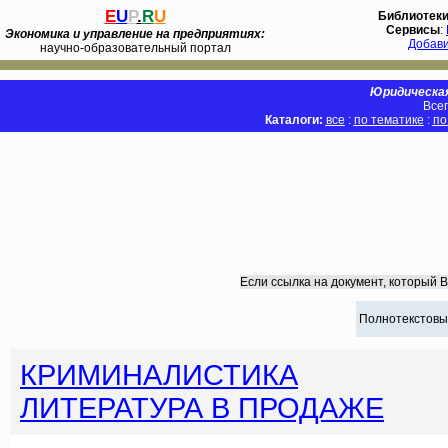
E
U
P
.
R
U
Библиотек
Сервисы
:
Экономика и управление на предприятиях:
Добав
научно-образовательный портал
Юридическая
Всег
Каталоги:
все
:
по тематике
:
по
Если ссылка на документ, который 
Полнотекстовы
КРИМИНАЛИСТИКА
ЛИТЕРАТУРА В ПРОДАЖЕ