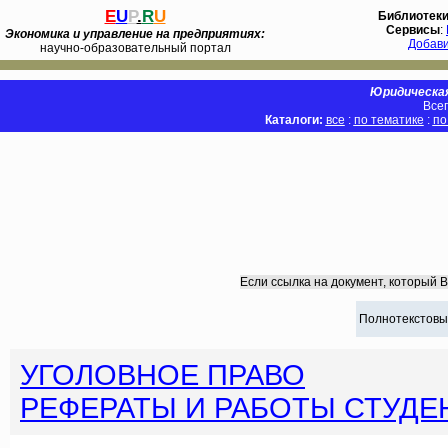
E
U
P
.
R
U
Библиотек
Сервисы
:
Экономика и управление на предприятиях:
Добав
научно-образовательный портал
Юридическая
Всег
Каталоги:
все
:
по тематике
:
по
Если ссылка на документ, который 
Полнотекстовы
УГОЛОВНОЕ ПРАВО
РЕФЕРАТЫ И РАБОТЫ СТУДЕ