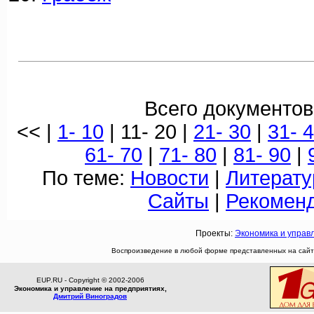
Всего документов
<< |
1- 10
| 11- 20 |
21- 30
|
31- 
61- 70
|
71- 80
|
81- 90
|
По теме:
Новости
|
Литерату
Сайты
|
Рекомен
Проекты:
Экономика и управ
Воспроизведение в любой форме представленных на сайте
EUP.RU - Copyright © 2002-2006
Экономика и управление на предприятиях,
Дмитрий Виноградов