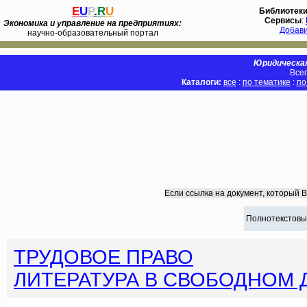
E
U
P
.
R
U
Библиотек
Сервисы
:
Экономика и управление на предприятиях:
Добав
научно-образовательный портал
Юридическая
Всег
Каталоги:
все
:
по тематике
:
по
Если ссылка на документ, который 
Полнотекстовы
ТРУДОВОЕ ПРАВО
ЛИТЕРАТУРА В СВОБОДНОМ 