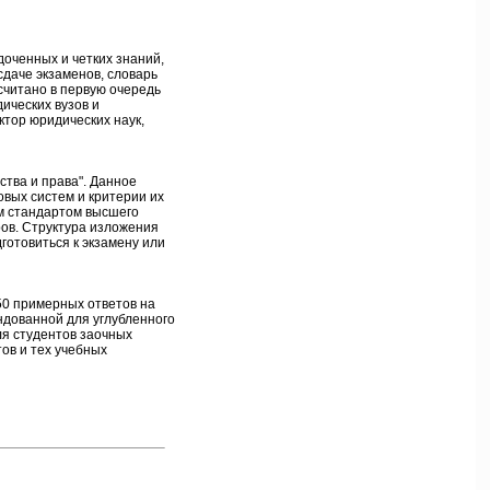
доченных и четких знаний,
сдаче экзаменов, словарь
ссчитано в первую очередь
ических вузов и
ктор юридических наук,
ства и права". Данное
вых систем и критерии их
ым стандартом высшего
ов. Структура изложения
готовиться к экзамену или
50 примерных ответов на
ндованной для углубленного
ля студентов заочных
ов и тех учебных