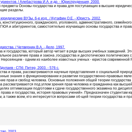
риентов. / Алебастрова И.А. и др. - Юриспруденция, 2000.
й предмета Основы государства и права для поступающих в высшие юридичес
ющие разделы.
ридические ВУЗы. 6-е изд.. / Кутафин О.Е. - Юристъ, 2002.
 конституционного, гражданского, уголовного, административного, семейного,
МГЮА и абитуриентов, самостоятельно изучающих основы государства и прав
арства. / Четвернин В.А. - Дело, 1997.
ва и государства, который автор читает в ряде высших учебных заведений. Эт
ьное различие права и закона ,государства и деспотических политических си
 Нерсеянцем - одним из наиболее известных ученых - юристов современной Р
дулаев - СПб: Питер, 2003. - 576 с.
ства и права, рассматриваются научные представления о социальной природ
нные знания о функционировании и развитии государственно-правовых явлен
ие прав и свобод человека. Основные положения общей теории государства 
а рассматриваются под углом зрения прав человека и гражданина как высше
целях оптимизации подготовки к сдаче государственного экзамена по дисципл
 права и государства, история правовых учений». Предназначен студентам юр
 а также всем, кто интересуется вопросами об-щей теории государства и пра
тво, 2003.