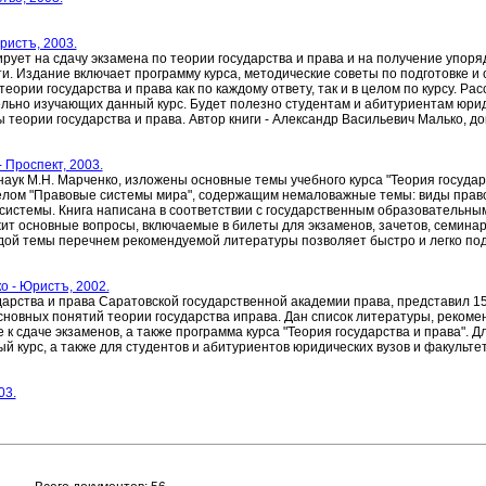
Юристъ, 2003.
ует на сдачу экзамена по теории государства и права и на получение упоря
. Издание включает программу курса, методические советы по подготовке и 
ории государства и права как по каждому ответу, так и в целом по курсу. Ра
ельно изучающих данный курс. Будет полезно студентам и абитуриентам юрид
ы теории государства и права. Автор книги - Александр Васильевич Малько, до
- Проспект, 2003.
аук М.Н. Марченко, изложены основные темы учебного курса "Теория государ
лом "Правовые системы мира", содержащим немаловажные темы: виды право
 системы. Книга написана в соответствии с государственным образовательн
т основные вопросы, включаемые в билеты для экзаменов, зачетов, семинар
ждой темы перечнем рекомендуемой литературы позволяет быстро и легко под
ко - Юристъ, 2002.
дарства и права Саратовской государственной академии права, представил 1
сновных понятий теории государства иправа. Дан список литературы, рекоме
к сдаче экзаменов, а также программа курса "Теория государства и права". Д
 курс, а также для студентов и абитуриентов юридических вузов и факультет
03.