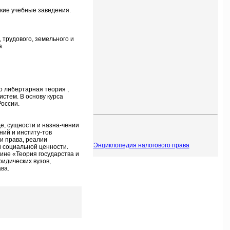
кие учебные заведения.
 трудового, земельного и
а.
о либертарная теория ,
стем. В основу курса
оссии.
е, сущности и назна-чении
ий и институ-тов
и права, реалии
Энциклопедия налогового права
й социальной ценности.
ине «Теория государства и
идических вузов,
ва.