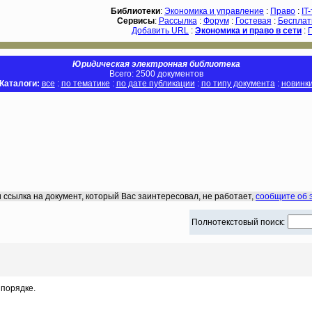
Библиотеки
:
Экономика и управление
:
Право
:
IT
Сервисы
:
Рассылка
:
Форум
:
Гостевая
:
Бесплат
Добавить URL
:
Экономика и право в сети
:
Юридическая электронная библиотека
Всего: 2500 документов
Каталоги:
все
:
по тематике
:
по дате публикации
:
по типу документа
:
новинк
 ссылка на документ, который Вас заинтересовал, не работает,
сообщите об 
Полнотекстовый поиск:
порядке.