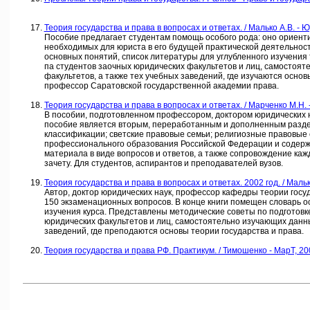
Теория государства и права в вопросах и ответах. / Малько А.В. - 
Пособие предлагает студентам помощь особого рода: оно ориентир
необходимых для юриста в его будущей практической деятельности
основных понятий, список литературы для углубленного изучения те
па студентов заочных юридических факультетов и лиц, самостоят
факультетов, а также тех учебных заведений, где изучаются основ
профессор Саратовской государственной академии права.
Теория государства и права в вопросах и ответах. / Марченко М.Н. 
В пособии, подготовленном профессором, доктором юридических н
пособие является вторым, переработанным и дополненным разде
классификации; светские правовые семьи; религиозные правовые
профессионального образования Российской Федерации и содержи
материала в виде вопросов и ответов, а также сопровождение ка
зачету. Для студентов, аспирантов и преподавателей вузов.
Теория государства и права в вопросах и ответах. 2002 год. / Маль
Автор, доктор юридических наук, профессор кафедры теории госу
150 экзаменационных вопросов. В конце книги помещен словарь о
изучения курса. Представлены методические советы по подготовке 
юридических факультетов и лиц, самостоятельно изучающих данный
заведений, где преподаются основы теории государства и права.
Теория государства и права РФ. Практикум. / Тимошенко - МарТ, 20