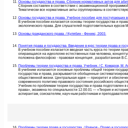
Основы государства и права. Сборник нормативных актов для абиту
Сборник составлен в соответствии с экзаменационной программо
Тематически все нормативные акты сгруппированы в соответству
Основы государства и права. Учебное пособие для поступающих в ю
В учебном пособии излагаются основы теории государства и права,
экологического права. Для слушателей подготовительных курсов 
Основы гражданского права. / Кулябин - Феникс, 2003.
Понятия права и государства. Введение в курс теории права и госуд
В учебном пособии излагается вводная часть курса по теории пра
опирающаяся на идеологию естественных пав человека, концептуал
положена философско - правовая концепция , разработанная В.С.
Проблемы теории государства и права. Учебник. / С. Комаров, М. Аб
В учебнике излагаются основные проблемы общей теории государ
государства и права, раскрываются обобщенные систематизирова
общественной жизни. Центральная идея — приоритет и обеспечен
современного политико-правового состояния российского обществ
Учебник по проблемам теории государства и права подготовлен в 
права», экзамена по специальности 12.00.01 — «Теория и история
аспирантам, соискателям, науч-ным работникам и преподавателям,
Проблемы теории права и государства. / Раянов - Право и государс