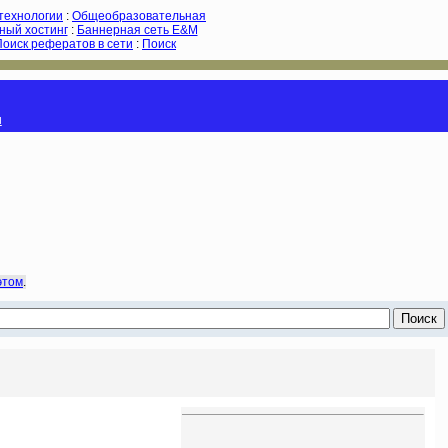
-технологии
:
Общеобразовательная
ный хостинг
:
Баннерная сеть E&M
Поиск рефератов в сети
:
Поиск
и
этом
.